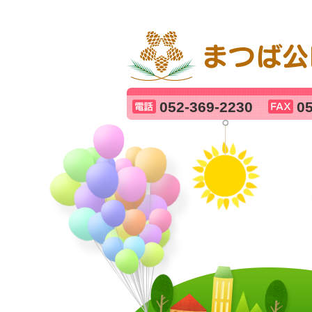
052-369-2230
0