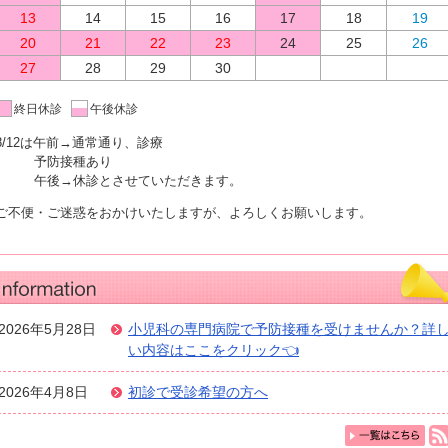
13
14
15
16
17
18
19
20
21
22
23
24
25
26
27
28
29
30
終日休診
午後休診
8/12は午前→通常通り、診療
予防接種あり
午後→休診とさせていただきます。
ご不便・ご迷惑をおかけいたしますが、よろしくお願いします。
2026年5月28日
小児科の専門病院で予防接種を受けませんか？詳
い内容はここをクリック👈
2026年4月8日
初診で受診希望の方へ